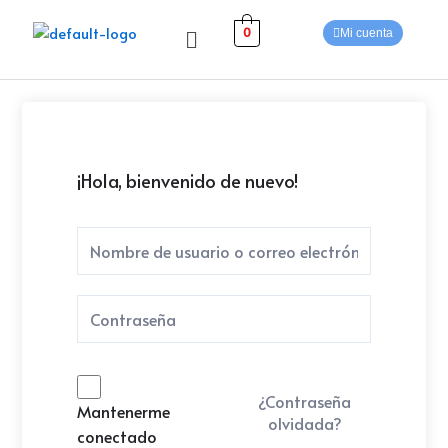
Ir
Menú
al
0
Mi cuenta
contenido
¡Hola, bienvenido de nuevo!
¿Contraseña
Mantenerme
olvidada?
conectado