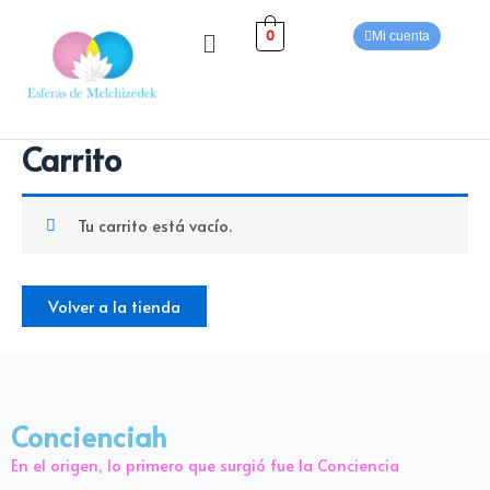
Ir
Menú
al
0
Mi cuenta
contenido
Carrito
Tu carrito está vacío.
Volver a la tienda
Concienciah
En el origen, lo primero que surgió fue la Conciencia