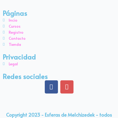
Páginas
Incio
Cursos
Registro
Contacto
Tienda
Privacidad
Legal
Redes sociales
F
I
a
n
c
s
e
t
b
a
Copyright 2023 - Esferas de Melchizedek - todos
o
g